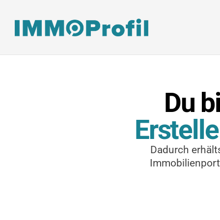
Du b
Erstell
Dadurch erhält
Immobilienporta