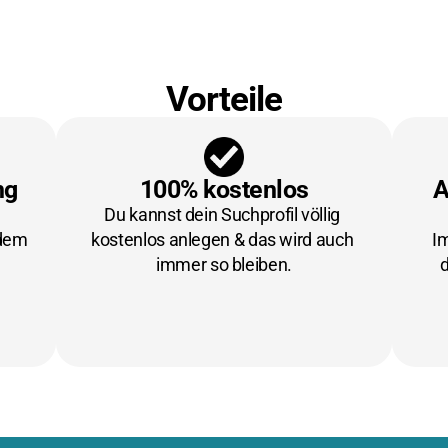
Vorteile
ng
100% kostenlos
A
Du kannst dein Suchprofil völlig 
dem 
kostenlos anlegen & das wird auch 
Im
immer so bleiben.
d