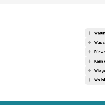
Warum 
Was si
Für we
Kann 
Wie ge
Wo loh