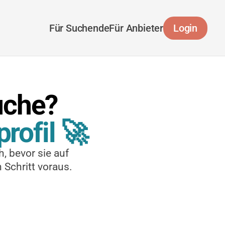
Für Suchende
Für Anbieter
Login
uche?
rofil 🚀
 bevor sie auf 
 Schritt voraus.